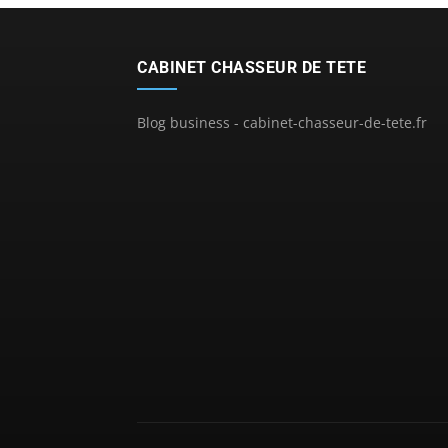
CABINET CHASSEUR DE TETE
Blog business - cabinet-chasseur-de-tete.fr