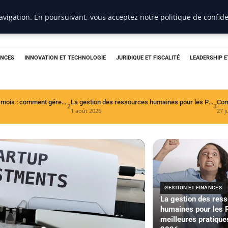
vigation. En poursuivant, vous acceptez notre politique de confide
r De Tete
ANCES
INNOVATION ET TECHNOLOGIE
JURIDIQUE ET FISCALITÉ
LEADERSHIP 
Survivre aux six premiers mois : comment gérer efficacement sa trésorerie
La gestion des ressources humaines pour les PME : meilleures pratiques en 2026
2
3
1 août 2026
27 j
GESTION ET FINANCES
La gestion des res
humaines pour les 
meilleures pratique