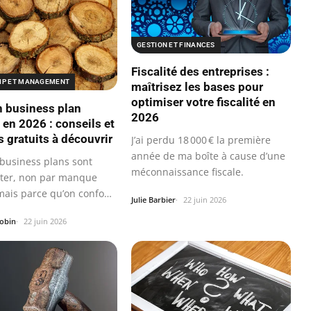
GESTION ET FINANCES
Fiscalité des entreprises :
IP ET MANAGEMENT
maîtrisez les bases pour
optimiser votre fiscalité en
n business plan
2026
 en 2026 : conseils et
 gratuits à découvrir
J’ai perdu 18 000 € la première
année de ma boîte à cause d’une
business plans sont
méconnaissance fiscale.
eter, non par manque
 mais parce qu’on confond
Julie Barbier
22 juin 2026
nt…
Robin
22 juin 2026