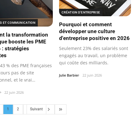
CRÉATION D'ENTREPRISE
G ET COMMUNICATION
Pourquoi et comment
développer une culture
 la transformation
d'entreprise positive en 2026
ue booste les PME
 : stratégies
Seulement 23% des salariés sont
tes
engagés au travail, un problème
qui coûte des milliards.
 43 % des PME françaises
jours pas de site
Julie Barbier
22 juin 2026
onnel, et le vrai
e…
r
22 juin 2026
1
2
Suivant