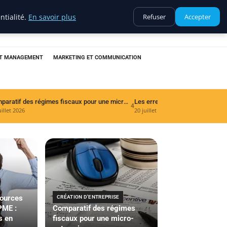
ntialité.
En savoir plus
Refuser
Accepter
ET MANAGEMENT
MARKETING ET COMMUNICATION
Comparatif des régimes fiscaux pour une micro-entreprise
4
uillet 2026
20 juillet 2026
sources
CRÉATION D'ENTREPRISE
PME :
Comparatif des régimes
s en
fiscaux pour une micro-