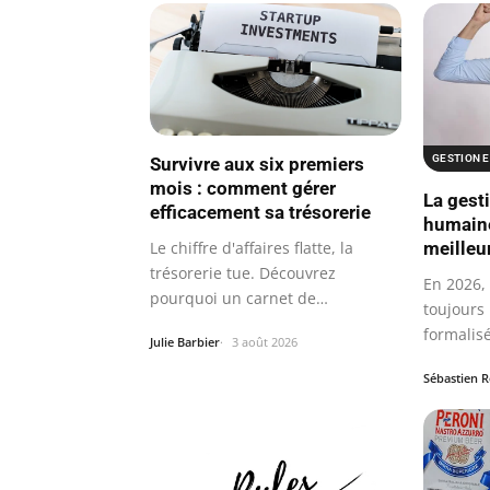
GESTION 
Survivre aux six premiers
mois : comment gérer
La gest
efficacement sa trésorerie
humaine
meilleu
Le chiffre d'affaires flatte, la
trésorerie tue. Découvrez
En 2026, 
pourquoi un carnet de
toujours
commandes plein…
formalis
Julie Barbier
3 août 2026
paie et…
Sébastien 