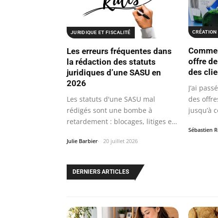
CRÉATION 
JURIDIQUE ET FISCALITÉ
Comment
Les erreurs fréquentes dans
offre de
la rédaction des statuts
des cli
juridiques d’une SASU en
2026
J’ai pass
Les statuts d'une SASU mal
des offre
rédigés sont une bombe à
jusqu’à 
retardement : blocages, litiges et
Sébastien 
perte de la…
Julie Barbier
20 juillet 2026
DERNIERS ARTICLES