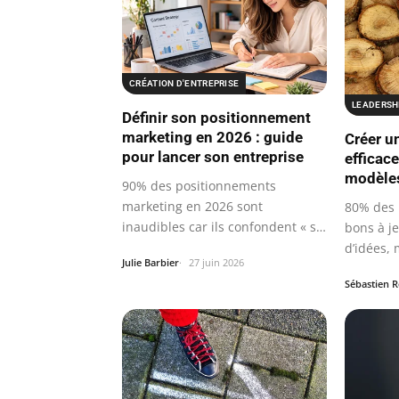
CRÉATION D'ENTREPRISE
LEADERSH
Définir son positionnement
marketing en 2026 : guide
Créer u
pour lancer son entreprise
efficace
modèles
90% des positionnements
marketing en 2026 sont
80% des 
inaudibles car ils confondent « se
bons à j
positionner »…
d’idées,
Julie Barbier
27 juin 2026
docume
Sébastien 